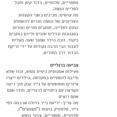
מספריים, סלוטייפ, כדור קטן וחבל
לתליית המפה.
מה עושים: מכינים בשני הקצוות
העליונים של המפה חורים להשחלת
החוט לתלייה, חותכים חורים וצורות
בסגנונות וגדלים שונים ולידם כותבים
ניקוד. זוכה הילד שתוך שעה מצליח
לצבור הכי הרבה נקודות על ידי זריקת
הכדור דרך החורים.
צביעה ברגליים
פעילות אמנותית כיפית ממש, וכזו שלא
חייבת להסתיים במקלחת. הילדים ייצרו
ציורים מופשטים על נייר ענק תוך ריצה
וקפיצה עם כיסויים לרגליים. תודו שגם
אתם רוצים
מה צריך: יריעת נייר גדולה או כמה דפי
נייר, פלסטיק בועות ("פצפצים"),
סלוטייפ, מספריים, צבעי גואש