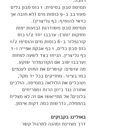
רחבה.
תמיסת סבון בסיסית: 1 כוס סבון כלים
מעורבב ב-9 כוסות מים (לא חובה אך
כדאי להוסיף: כף גליצרין).
תמיסת סבון משודרגת (בועות יפות
וחזקות יותר): ערבבו יחד 1/2 כוס
קורנפלור ב-6 כוסות מים והוסיפו 1/2
כוס סבון כלים, 1 כף אבקת אפייה ו-1
כף גליצרין. הניחו בצד לשעה לפחות
וערבבו שוב אם הקורנפלור שוקע.
מה עושים: קושרים את החוט לענפים
כמו בציור. מחזיקים בכל יד מקל,
וטובלים את הלולאה בתמיסה. הולכים
אחורה נגד כיוון הרוח ומפריחים
בלונים! אל תתייאשו אם זה לא מצליח
בהתחלה, נדרשות כמה דקות אימון.
באולינג בקבוקים
דרך מצוינת ומהנה לתרגול קשר