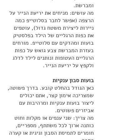
ומברשת.
מה עושים: מניחים את יריעת הנייר על
הרצפה (אפשר לחבר בסלוטייפ כמה
ניירות ליצירת משטח גדול), עוטפים
את כפות הרגליים של הילד בפלסטיק
בועות ומהדקים עם סלוטייפ. מורחים
בעזרת המברשת צבע גואש על כפות
הרגליים העטופות ונותנים לילד לדלג
ולקפץ על יריעת הנייר.
בועות סבון ענקיות
כאן הגודל בהחלט קובע. בדרך פשוטה,
שמצריכה אימון קצר, אתם יכולים
ליצור בועות ענקיות ומרהיבות עם
אביזרים פשוטים.
מה צריך: שני ענפים או מקלות וחוט
כותנה ארוך לכל משתתף, מספריים,
חומרים לתמיסת הסבון וגיגית או קערה