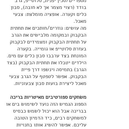
מספריים/סכין יפנית, סלוטייפ, גרב
בודד (רצוי מצמר אך לא חובה), סבון
כלים וקערה. אופציה מומלצת: צבעי
מאכל.
מה עושים: גוזרים/חותכים את תחתית
הבקבוק ובמקומה מלבישים את הגרב
על תחתית הבקבוק ומצמידים לבקבוק
בעזרת סלוטייפ או גומייה. בקערה
המונחת בצד ערבבו סבון כלים עם מים.
הילדים יטבלו את תחתית הבקבוק (בצד
הגרב) בתמיסה וינשפו דרך פיית
הבקבוק. אפשר לטפטף על הגרב צבעי
מאכל ליצירת בועות סבון צבעוניות.
משחקים ספורטיבים מאיטריות בריכה
הספוג הגמיש הזה נועד לשימוש בים או
בבריכה אבל הוא יכול לשמש כבסיס
למשחקים רבים, כיד הדמיון הטובה
עליכם. אפשר להשיג אותו בחנויות