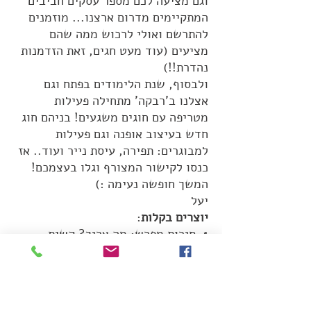
וגם מציעה לכם מספר עסקים חביבים
המתקיימים מדרום ארצנו... מוזמנים
להתרשם ואולי לרכוש ממה שהם
מציעים (עוד מעט חגים, זאת הזדמנות
נהדרת!!)
ולבסוף, שנת הלימודים בפתח וגם
אצלנו ב'רבקה' מתחילה פעילות
מטריפה עם חוגים משגעים! בניהם חוג
חדש בעיצוב אופנה וגם פעילות
למבוגרים: תפירה, עיסת נייר ועוד.. אז
כנסו לקישור המצורף וגלו בעצמכם!
המשך חופשה נעימה :)
יעל
יוצרים בקלות
:
1. סירות מפרש: מה צריך? קשית,
מכסה של משהו (קוטז' חומוס ועוד..),
משולש נייר, מחורר, פלסטלינה
2. שרשרת בעיצוב עכשווי: מה צריך?
גליל חמרן, שרשרת לפי מטר, מספריים,