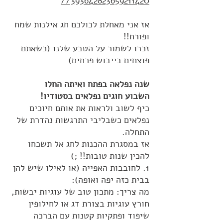
/393642823659211420/
אז אני מאחלת לכולכם חג אילנות שמח
ופורח!!
זכרו לשמור על הטבע שלנו (כשאתם
פוצחים בייבוש פרחים)
שנה נפלאה בפתח ואיתה החלו
השבוע חוגים נפלאים בסטודיו!
כיף לשוב ולראות את אותם חיוכים
נפלאים כשבליבי התרגשות נהדרת של
התחלה.
אז במסגרת ההכנות לחג אל תשכחו
להכין שנות טובות!! ;)
1. לחובבות האפייה (או לאילו שיש להן
בבית כזה יפה ואופה):
מה צריך: מתכון טוב של עוגיות יבשות,
חורץ עוגיות בצורת דג או לחילופין
שיפוד ופתקיות קטנות עם הברכה