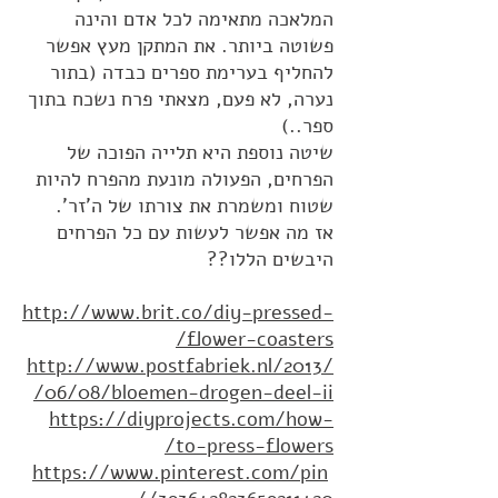
המלאכה מתאימה לכל אדם והינה
פשוטה ביותר. את המתקן מעץ אפשר
להחליף בערימת ספרים כבדה (בתור
נערה, לא פעם, מצאתי פרח נשכח בתוך
ספר..)
שיטה נוספת היא תלייה הפוכה של
הפרחים, הפעולה מונעת מהפרח להיות
שטוח ומשמרת את צורתו של ה'זר'.
אז מה אפשר לעשות עם כל הפרחים
היבשים הללו??
http://www.brit.co/diy-pressed-
flower-coasters/
http://www.postfabriek.nl/2013/
06/08/bloemen-drogen-deel-ii/
https://diyprojects.com/how-
to-press-flowers/
https://www.pinterest.com/pin