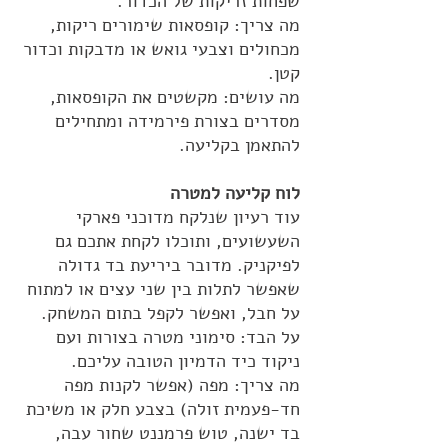
שפחות זריקות של הכדור.
מה צריך: קופסאות שימורים ריקות,
מכחולים וצבעי גואש או מדבקות וכדור
קטן.
מה עושים: מקשטים את הקופסאות,
מסדרים בצורת פירמידה ומתחילים
להתאמן בקליעה.
לוח קליעה למטרה
עוד רעיון שנלקח מדוכני פארקי
השעשועים, ותוכלו לקחת אתכם גם
לפיקניק. מדובר ביריעת בד גדולה
שאפשר לתלות בין שני עצים או למתוח
על חבל, ואפשר לקפל בתום המשחק.
על הבד: סימוני מטרה בצורות ועם
ניקוד כיד הדמיון הטובה עליכם.
מה צריך: מפה (אפשר לקנות מפה
חד-פעמית זולה) בצבע חלק או משיכת
בד ישנה, טוש פרמננט שחור עבה,