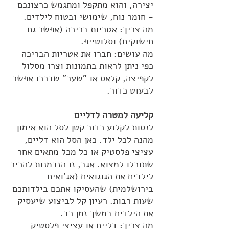
יצירה, והוא מתקפל ומתגמש כרצונכם
- חומר נוח, שימושי ובטוח לילדים.
מה צריך: אטריות בריכה (אפשר גם
חישוקים) וסלוטייפ.
מה עושים: חברו את אטריות הבריכה
כפי ניתן לראות בתמונות וצרו מסלול
לקפיצה, קלאס או "שער" שדרכו אפשר
לבעוט כדור.
קליעה למטרה לדליים
לנסות לקלוע כדור קטן לסל הוא אימון
מהנה לכל ילד. כאן הסל הוא דליים,
עציצי פלסטיק או כל מכל מתאים אחר
שתוכלו למצוא. אגב, זו הזדמנות להכיר
לילדים את הגוגואים (אג'ואים
בירושלמית) שהעסיקו אתכם בילדותכם
שעות רבות. רעיון קל לביצוע שיעסיק
את הילדים במשך זמן רב.
מה צריך: דליים או עציצי פלסטיק