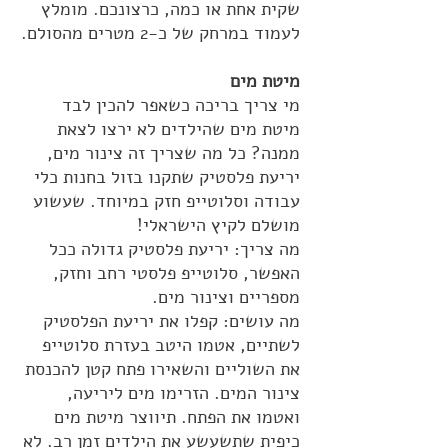
שקית אחת או כמה, כרצונכם. מומלץ
לעמוד במרחק של כ-2 מטרים מהסולם.
מיטת מים
מי צריך בריכה כשאפר להכין לבד
מיטת מים שהילדים לא ירצו לצאת
ממנה? כל מה שצריך זה צינור מים,
יריעת פלסטיק שתקנו בזול בחנות כלי
עבודה וסלוטייפ חזק במיוחד. שעשוע
מושלם לקיץ הישראלי!
מה צריך: יריעת פלסטיק גדולה ככל
האפשר, סלוטייפ פלסטי רחב וחזק,
מספריים וצינור מים.
מה עושים: קפלו את יריעת הפלסטיק
לשתיים, אטמו היטב בעזרת סלוטייפ
את השוליים והשאירו פתח קטן להכנסת
צינור המים. הזרימו מים ליריעה,
ואטמו את הפתח. תיווצר מיטת מים
כיפית שתשעשע את הילדים זמן רב. לא