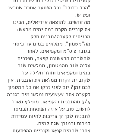
קטנים/תכשיטים זולים מרשתות כמו
"הכל בדולר" וכל הפתעה אחרת שתרצו
ופטיש.
מה עושים: לתוצאה אידיאלית, הכינו
את קוביית הקרח כמה ימים מראש:
מכניסים לקערה/תבנית חלק
מה"מטמון", ממלאים במים עד כיסוי
בגובה 2 ס"מ ומקפיאים. לאחר
שהשכבה הראשונה קפאה, מפזרים
עליה שוב מהמטמון, ממלאים שוב
במים ומקפיאים וחוזר חלילה עד
שקוביית הקרח ממלאת את התבנית. אין
לכם זמן? יום לפני זרקו את כל המטמון
לקערה אתה צעצועים ומלאו מים בגובה
3/4 מהתבנית והקפיאו. מומלץ מאוד
לחשוב טוב על איזה הפתעות תכניסו
לתבנית שכן הן צריכות להיות עמידות
למכות וכמובן שגם למים.
אחרי שהמים קפאו וקוביית ההפתעות