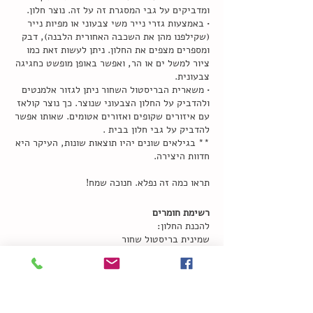
ומדביקים על גבי המסגרת זה על זה. נוצר חלון.
• באמצעות גזרי נייר משי צבעוני או מפיות נייר
(שקילפנו מהן את השכבה האחורית הלבנה), דבק
ומספרים מצפים את החלון. ניתן לעשות זאת כמו
ציור למשל ים או הר, ואפשר באופן מופשט כחגיגה
צבעונית.
• משארית הבריסטול השחור ניתן לגזור אלמנטים
ולהדביק על החלון הצבעוני שנוצר. כך נוצר קולאז
עם איזורים שקופים ואזורים אטומים. שאותו אפשר
להדביק על גבי חלון בבית .
** בגילאים שונים יהיו תוצאות שונות, העיקר היא
חדוות היצירה.
תראו כמה זה נפלא. חנוכה שמח!
רשימת חומרים
להכנת החלון:
שמינית בריסטול שחור
שמינית נייר פרגמנט או נייר אפייה
סרגל סכין חיתוך או מספריים
לפעילות:
ניירות משי צבעוניים או/ו מפיות מצוירות