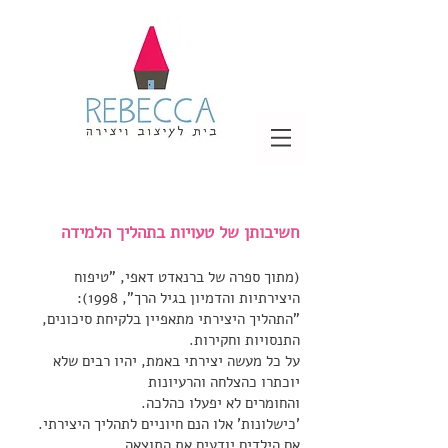
חשיבותן של טעויות בתהליך הלמידה
(מתוך ספרה של ברנאדט דאפי, "טיפוח
היצירתיות והדמיון בגיל הרך", 1998):
"התהליך היצירתי מתאפיין בלקיחת סיכונים,
התנסויות וחקירות.
על כל מעשה יצירתי באמת, יהיו רבים שלא
יוכתרו כהצלחה והרעיונות
והחומרים לא יפעלו כהלכה.
'כישלונות' אלו הנם חיוניים לתהליך היצירתי.
אם הילדים יודעים את התוצאה