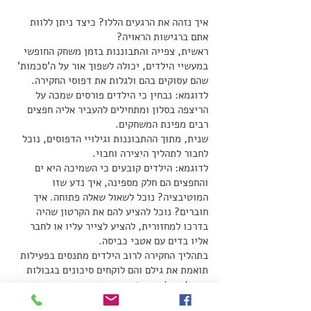
איך נזהה את הרגעים הללו? כיצד ניתן ללוות
אתם ברגישות הראויה?
ראשית, צפייה והתבוננות בזמן משחק החופשי
במעשיי הילדים, יכולה לשפוך אור על ה'סכמות'
שהם עסוקים בהם ולגלות את דפוסי החקירה.
לדוגמא: נבחין כי הילדים פורסים שמכה על
הריצפה בסלון ומתחילים להעביר אליה חפצים
רבים מפינת המשחקים.
שנית, מתוך ההתבוננות וגילויי הדפוסים, נוכל
לחבור לתהליך היצירה וחבוי.
לדוגמא: הילדים קובעים כי השמיכה היא ים
והחפצים הם חלק מספינה, איך נדע שזו
המוטיבציה? נוכל לשאול שאלה פתוחה. איך
חוברים? נוכל להציע להם את הקרטון שהיה
בדרכו למחזורית, להציע לצייר עליו או לחבר
אליו בדים עם אטבי כביסה.
בתהליך החקירה לרוב הילדים מתנסים בפעילות
תואמת את גילם והם לוקחים סיכונים בגבולות
היכולת שלהם. תפקידנו המבוגרים הוא שמירה
ותיווך שאכן הפעילות תואמת גיל והגדרת