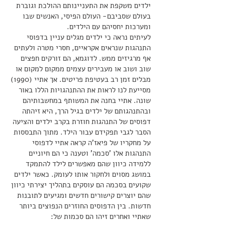
ילדים משקפת את התעניינותם ההולכת וגוברת
בעולם שסביבם- העולם הפיסי, האנשים שבו
ומערכות יחסיהם עם הילדים.
לעיתים נראה כי ילדים מגלים עניין בדפוסי
התנהגות שנראים אקראיים, חסרי מטרה ולעתים
אף מרגיזים ממש. לדוגמא, הם זורקים חפצים
שוב ושוב או מעבירים עצמים ממקום למקום או
מבלים זמן רב בעטיפת פריטים. אך אתיי (1990)
מסייעת לנו לראות את ההתנהגויות הללו באור
שונה. אתיי בחנה את המשותף במחשבותיהם
ובהתנהגותם של ילדים בגיל הרך, היא זיהתה
דפוסים של התנהגות חוזרת בקרב ילדים והציעה
הסבר לגבי תפקידם עבור הילד. מתוך התבססות
על מחקריו של פיאז'ה קראה אתיי לדפוסי
התנהגות אלו 'סכמה' וטענה כי הם חיוניים
ללמידה כיוון שהם מאפשרים לילד להתמקד
במושג מסוים ולחקור אותו לעומק. כאשר ילדים
שקועים בסכמה הם עוסקים בתהליך יצירתי כיוון
שהם יוצרים קישורים חדשים ומגיעים לתובנות
חדשות. בין הדפוסים החוזרים הנפוצים ביותר
שאתיי ואחרים זיהו הם סכמות של: