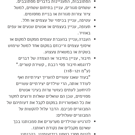
הסתובבות, התעניינות בדברים מסתובבים.
שטחים סגורים, עניין בתיחום שטחים, למשל
ציור צורות סגורות או בניית מחסומים.
עטיפה, עניין בכיסוי של עצמים או חלל.
תעופה, עניין בעצמים או אנשים שנעים או עפים
באוויר.
העברה,עניין בהעברת עצמים ממקום למקום או
איסוף עצמים וריכוזם במקום אחד למשל שימוש
בשקית או במשאית צעצוע.
חיבור, עניין בחיבור או הצמדה של דברים
לדוגמא חיבור פסי רכבת , קשירת קשרים."
(ע"מ 118-121)
"בעוד שאנו עשויים להעריך יצירתיות ואף
לעודד אותה, הרי שילדים יצירתיים עשויים
להיחשב לעתים כעושי צרות בעיני אנשים
מסוימים, שכן הם שואלים שאלות ורוצים לחקור
את כל האפשרויות במקום לקבל את דעותיהם של
המבוגרים סביבם. הדבר עלול להקשות על
המבוגרים שעלולים:
להרגיש שהילדים מערערים את סמכותנו בכך
שאינם מקבלים את נקודת ראותנו.
להיות חסרי בטחון בידיעותינו, בהבנתנו