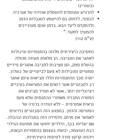
וכשורינו
להרגיש שעומדת להשתלט אווירה של אנרכיה
לבסוף, לדחוק בם להישמע למגבלות הזמן
ולהתקדם ליעד הבא. בזמן שהם מעוניינים
להמשיך לחקור."
(ע"מ 112)
החשיבה היצירתית מלווה בהתנסויות שיכולות
לאתגר את הסביבה. הן מלאות תעוזה מהולה
בהטלת ספק, הם מציבות לסביבה אתגרים פיזיים
ממשיים ומובילות לא פעם לביטויים של כשלון.
יתרה מכך ההתנסויות הללו מביאות עימן אתגר
רב למבוגרים אשר רואים את המציאות בעיניים
רציונליות יותר, אשר לא תמיד מבינים את
המטרה החבויה מאחורי ההתנסות שלא פעם
נראית אמורפית - ללא הגדרה ברורה של
המשימה והזמן. במפגש הזה המבוגרים נדרשים
לאפשר את מרחב הלמידה הזה בסבלנות ובהכלה.
אם יצליחו בכך, הילדים יחושו את תחושת הגילוי
רבת העוצמה, יבטחו בעצמם בהתסויות הבאות,
ויהווה קרקע פורה לטיפוח היצירתיות.