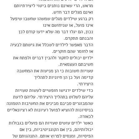
מראש, הרי שאינם נותנים ביטוי ליצירתיותם
ואינם מגלים דבר חדש.
רק ברגע שילדים מגלים שמשהו שחשבו שיפעל
אינו פועל, או שניחושם אינו
נכון, הם יגלו דבר מה שלא ידעו קודם לכן
והבנתם תתקדם.
הדבר מאפשר לילדים לשכלל את גישתם לבעיה
או לחומר שהם חוקרים.
ילדים יכולים לחקור ולהבין דברים ולפתח את
חשיבתם העצמאית.
טעויות חשובות כי הן מניעות את המחשבה
קדימה ועל כן הן חיוניות לתהליך
היצירתי.
כדי שילדים ירגישו חופשיים לעשות טעויות
עליהם לשלוט בתהליך היצירתי. עליהם לדעת
שהמבוגרים סביבם מבינים את החשיבות הטמונה
בניסיונות להוציא לפועל רעיונות לא רציונאליים
לכאורה.
כאשר ילדים עושים טעויות הם פועלים בגבולות
יכולותיהם, בין אם הקוגניטיביות, בין אם
הפיסיות, ומנסים לפרוץ אותם. התנהגותם של